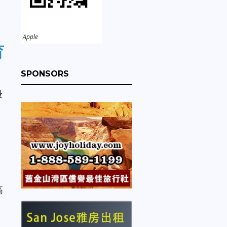
Apple
育
SPONSORS
最
高