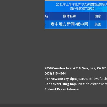
2059 Camden Ave. #310 San Jose, CA 951
(408) 315-4964
For news/story tips:
jean.ho@newsforch
For advertising inquiries:
sales@newsfo
Submit Press Release