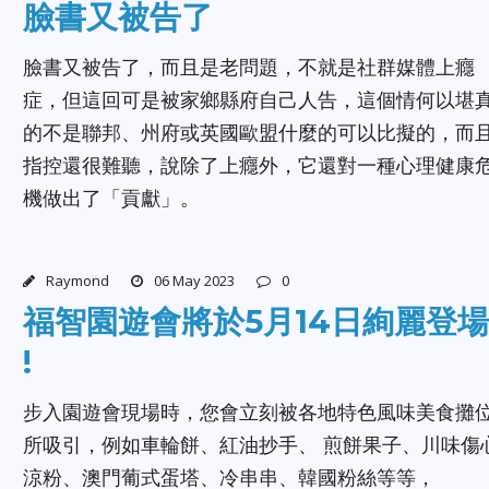
臉書又被告了
臉書又被告了，而且是老問題，不就是社群媒體上癮
症，但這回可是被家鄉縣府自己人告，這個情何以堪
的不是聯邦、州府或英國歐盟什麼的可以比擬的，而
指控還很難聽，說除了上癮外，它還對一種心理健康
機做出了「貢獻」。
Raymond
06 May 2023
0
福智園遊會將於5月14日絢麗登場
!
步入園遊會現場時，您會立刻被各地特色風味美食攤
所吸引，例如車輪餅、紅油抄手、 煎餅果子、川味傷
涼粉、澳門葡式蛋塔、冷串串、韓國粉絲等等，