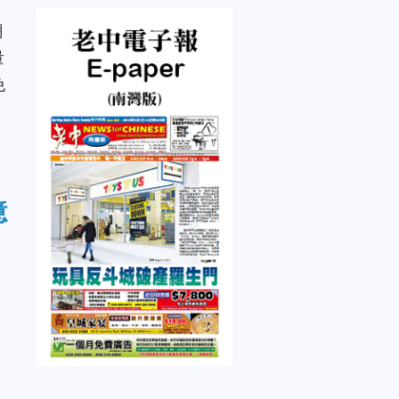
網
量
免
憶