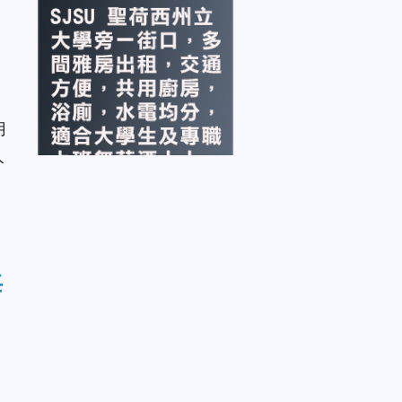
月
人
海
，