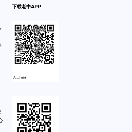
下載老中APP
真
且
危
Android
位
心