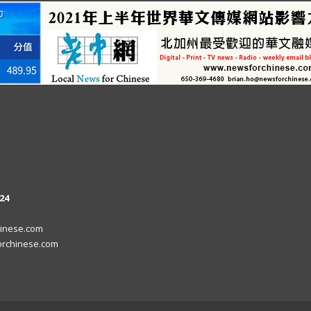
24
inese.com
rchinese.com