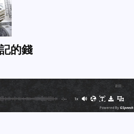
記的錢
剧目
:
-
-:--
1x
Powered By
GSpeech