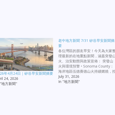
老中地方新聞 7/31 矽谷早安新聞摘
要
各位灣區的朋友早安！今天為大家
理最新的在地重點新聞，涵蓋突發
火、治安動態與政策宣佈： 突發山
火與環境預警 • Sonoma County：
海岸地區伍德賽德山火持續燃燒，
026年4月24日｜矽谷早安新聞摘要
制率約 30%。鹽角州立公園一帶發
July 31, 2026
ril 24, 2026
布疏散令，1 號公路部分關閉。 •
In "地方新聞"
n "地方新聞"
Bay Area：空氣質量管理局發布警
報，山火煙霧導致北灣部分地區空
品質達到不健康水平，提醒居民減
戶外劇烈運動。 社區治安與刑事新
聞 • Sunnyvale：維也納大道附近發
致命槍擊案，警方已逮捕包含受害