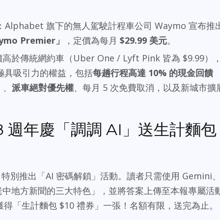
：Alphabet 旗下的無人駕駛計程車公司 Waymo 宣布推
o Premier」
，定價為每月
$29.99 美元
。
於傳統網約車（Uber One / Lyft Pink 皆為 $9.99）
提供了極具吸引力的權益，包括
每趟行程高達 10% 的現金回饋
）、
派車絕對優先權
、每月 5 次免費取消，以及新城市擴
 週年慶「調調 AI」送生計麵包
特別推出「AI 密碼解鎖」活動。讀者只需使用 Gemini
k 檢索「老中地方新聞的三大特色」，並將答案上傳至本報專屬活
得「生計麵包 $10 禮券」一張！名額有限，送完為止。