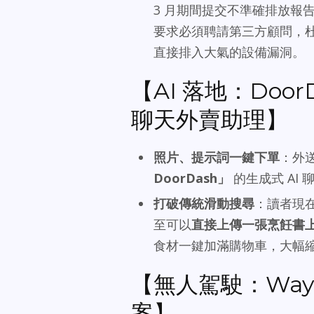
3 月期間提交不準確排放報
要求必須聘請第三方顧問，
直接排入大氣的設備漏洞。
【AI 落地：DoorD
聊天外賣助理】
照片、提示詞一鍵下單
：外送
DoorDash」
的生成式 AI
打破傳統滑動搜尋
：讀者現在
至可以
直接上傳一張烹飪書
食材一鍵加滿購物車，大幅
【無人駕駛：Waym
案】