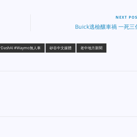
性前伴侶（孩子的父親）在內的 2
名嫌犯。 • San Francisco：中市場
走廊一週內連發 3 起槍擊案，警方
NEXT PO
宣佈增加巡邏，商戶反映生意嚴重
Buick逃檢釀車禍 一死三
創。 • Morgan Hill：YMCA 營地一
名輔導員因涉嫌性侵兒童，本月第 
次遭警方逮捕。 • Fremont：
Walnut 大學附近輔助生活設施發生
ashAI #Waymo無人車
矽谷中文媒體
老中地方新聞
人質危機，嫌犯試圖傷害人質時遭
方擊斃。 市政、社區與民生 •
Oakland：擁有 29 年警界經驗的老
將詹姆斯·比爾正式宣誓就任新任警
察局長。 • Santa Cruz：16 歲青少
年救生員在湧浪中成功救出 10 歲男
孩，勇舉獲得廣泛讚譽並獲邀訪問
宮。 • Bay Area：追蹤報告顯示，
搬離灣區的居民在 5 年內置業的可
能性更高，高昂房價仍是離開的主
因。 • California：州長紐森宣佈根
據通膨調整，加州最低工資將於
2027 年 1…