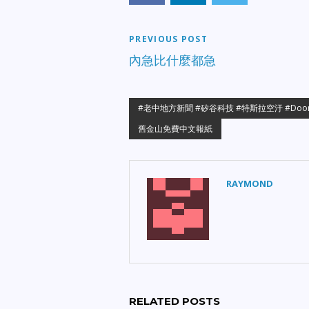
PREVIOUS POST
內急比什麼都急
#老中地方新聞 #矽谷科技 #特斯拉空汙 #DoorD
舊金山免費中文報紙
RAYMOND
RELATED POSTS