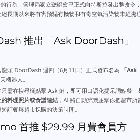
告的行為。管理局獨立聽證會已正式向特斯拉發出整改令
杜絕長期以來將有害預驅有機物和有毒空氣污染物未經處
ash 推出「Ask DoorDash」
龍頭 DoorDash 週四（6月11日）正式發布名為
「Ask
 聊天機器人。
只需在搜尋欄點擊 Ask 鍵，即可用口語化提示詞點餐，
上的料理照片或食譜連結
，AI 將自動辨識並幫你把超市所
縮短訂餐與超市採購的決策時間。
o 首推 $29.99 月費會員方