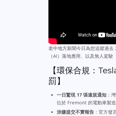
老中地方新聞今日為您追蹤過去 
（AI）落地應用、以及無人駕駛（Au
【環保合規：Tesl
罰】
一日驚現 17 張違規通知
：灣
位於 Fremont 的電動車
涉嫌提交不實報告
：官方發言人