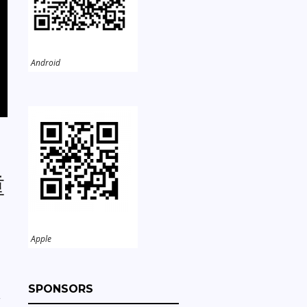
Android
重
Apple
SPONSORS
年