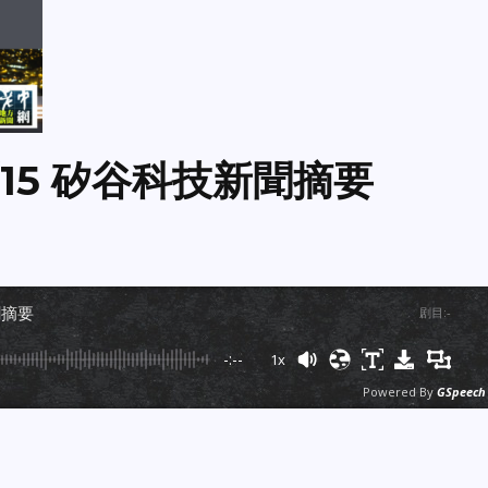
15 矽谷科技新聞摘要
聞摘要
剧目
:
-
-:--
1x
Powered By
GSpeech