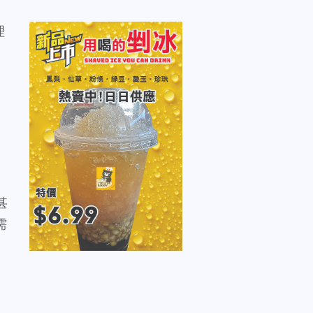
，
理
甚
需