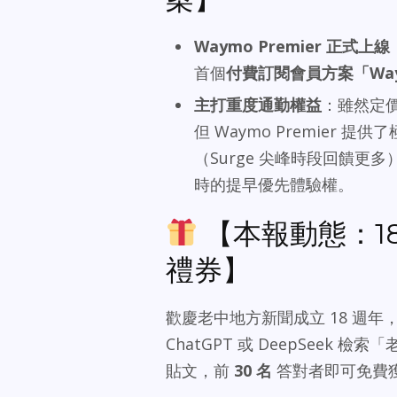
Waymo Premier 正式上線
首個
付費訂閱會員方案「Waym
主打重度通勤權益
：雖然定價高
但 Waymo Premier 
（Surge 尖峰時段回饋更多
時的提早優先體驗權。
【本報動態：18
禮券】
歡慶老中地方新聞成立 18 週年，
ChatGPT 或 DeepSee
貼文，前
30 名
答對者即可免費獲