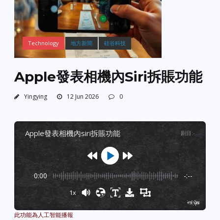
Technology
地方新聞
硅谷科技
Apple發表相機內Siri拆賬功能
Yingying
12 Jun 2026
0
apple發表相機內siri拆賬功能
剧目
:
-
0:00
-:--
1x
Powered By
GSpeech