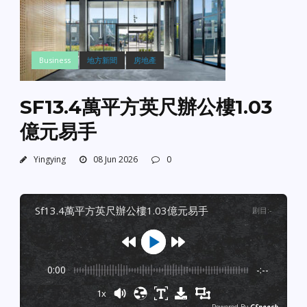
Business
地方新聞
房地產
SF13.4萬平方英尺辦公樓1.03
億元易手
Yingying
08 Jun 2026
0
sf13.4萬平方英尺辦公樓1.03億元易手
剧目
:
-
0:00
-:--
1x