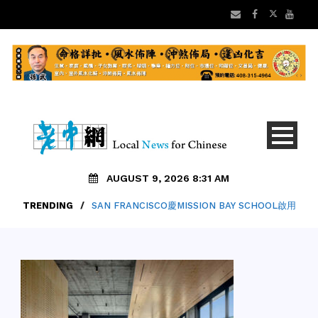
AUGUST 9, 2026 8:31 AM
TRENDING
TRENDING
/
SAN FRANCISCO慶MISSION BAY SCHOOL啟用
/
WIENER承認過火 下架CONNIECHAN.AI