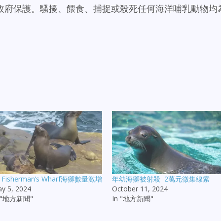
政府保護。騷擾、餵食、捕捉或殺死任何海洋哺乳動物均
F Fisherman’s Wharf海獅數量激增
年幼海獅被射殺 2萬元徵集線索
y 5, 2024
October 11, 2024
n "地方新聞"
In "地方新聞"