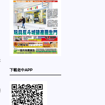
吸
下載老中APP
與