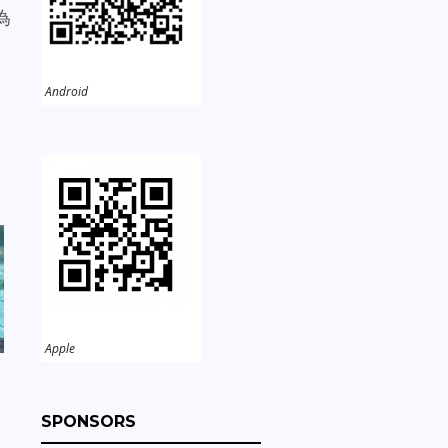
為
Android
Apple
SPONSORS