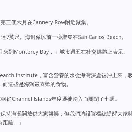
第三個六月在Cannery Row附近聚集。
英尺。海獅像以前一樣聚集在San Carlos Beach。
來到Monterey Bay，」城市週五在社交媒體上表示。
m Research Institute，富含營養的水從海灣深處被沖上來，
，而這些是海獅最喜歡的食物。
h因海獅從Channel Islands年度遷徙湧入而關閉了七週。
我們將保持海灘開放供大家娛樂，但我們將設置標誌提醒大家
持距離。」