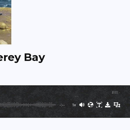
ey Bay
剧目
:
-
-:--
1x
Powered By
GSpeech