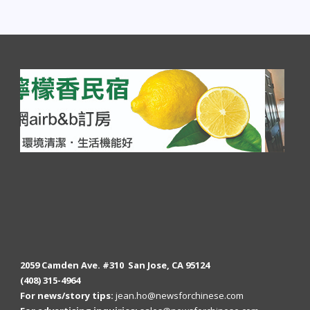
2059 Camden Ave. #310 San Jose, CA 95124
(408) 315-4964
For news/story tips:
jean.ho@newsforchinese.com