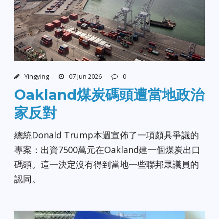
Yingying
07 Jun 2026
0
Oakland煤炭碼頭遭當地政治
家反對
總統Donald Trump本週宣佈了一項頗具爭議的
專案：出資7500萬元在Oakland建一個煤炭出口
碼頭。這一決定沒有得到當地一些聯邦眾議員的
認同。