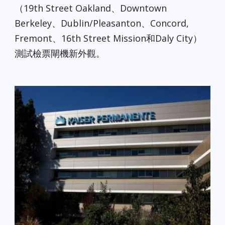
（19th Street Oakland、Downtown
Berkeley、Dublin/Pleasanton、Concord,
Fremont、16th Street Mission和Daly City）
測試檢票閘機新外觀。