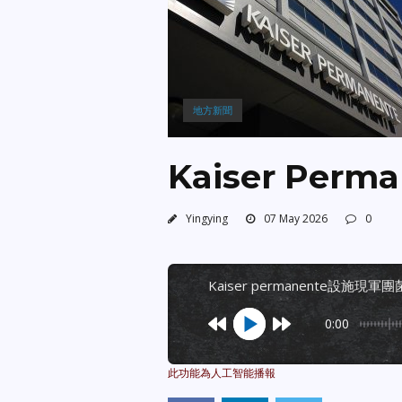
地方新聞
Kaiser Pe
Yingying
07 May 2026
0
kaiser permanente設施現軍
0:00