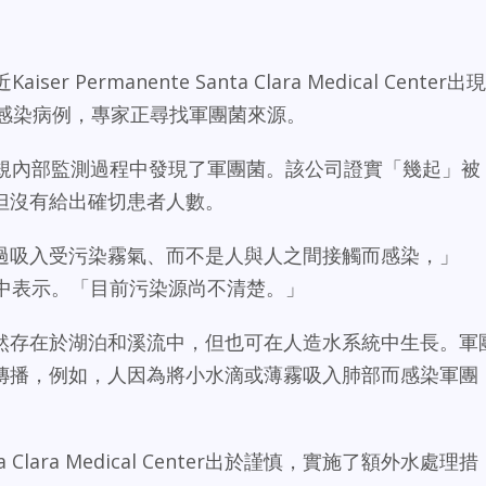
iser Permanente Santa Clara Medical Center出現
eria）感染病例，專家正尋找軍團菌來源。
te，在常規內部監測過程中發現了軍團菌。該公司證實「幾起」被
但沒有給出確切患者人數。
過吸入受污染霧氣、而不是人與人之間接觸而感染，」
一份聲明中表示。「目前污染源尚不清楚。」
然存在於湖泊和溪流中，但也可在人造水系統中生長。軍
傳播，例如，人因為將小水滴或薄霧吸入肺部而感染軍團
nta Clara Medical Center出於謹慎，實施了額外水處理措