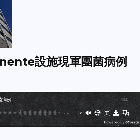
rmanente設施現軍團菌病例
團菌病例
剧目
:
-
-:--
1x
Powered By
GSpeech