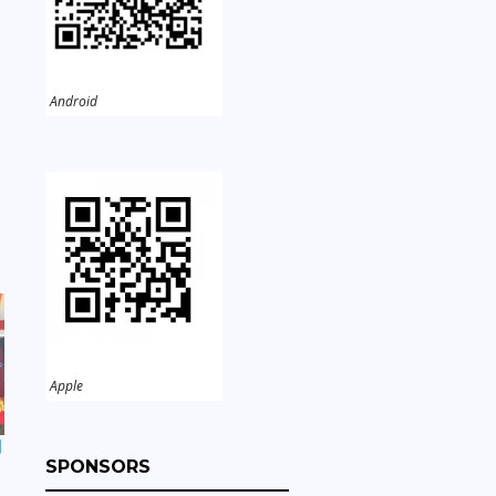
Android
Apple
團
SPONSORS