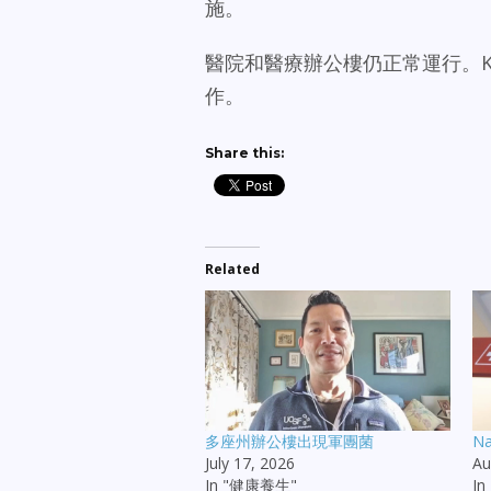
施。
醫院和醫療辦公樓仍正常運行。Kai
作。
Share this:
Related
多座州辦公樓出現軍團菌
N
July 17, 2026
Au
In "健康養生"
I