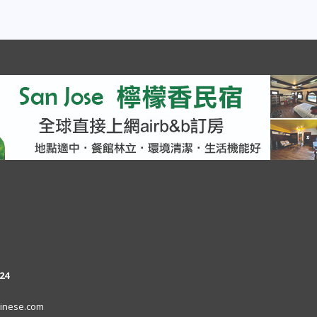
24
inese.com