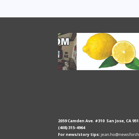
2059 Camden Ave. #310 San Jose, CA 951
(408) 315-4964
For news/story tips:
jean.ho@newsforch