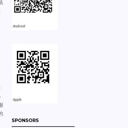
法
避
Android
個
o
Apple
謝
的
SPONSORS