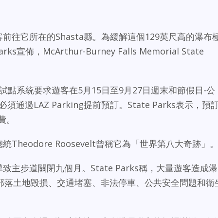
萬遊客前往它所在的Shasta縣。為緩解這個129英尺高的瀑布
rks宣佈，McArthur-Burney Falls Memorial State
arks，該試點系統要求遊客在5月15日至9月27日週末和節假日-公
過LAZ Parking提前預訂。State Parks表示，預
費。
。總統Theodore Roosevelt曾稱它為「世界第八大奇跡」
一度導致主步道關閉九個月。State Parks稱，大量遊客造成瀑
部落土地毀損、交通堵塞、非法停車、公共安全問題和衛