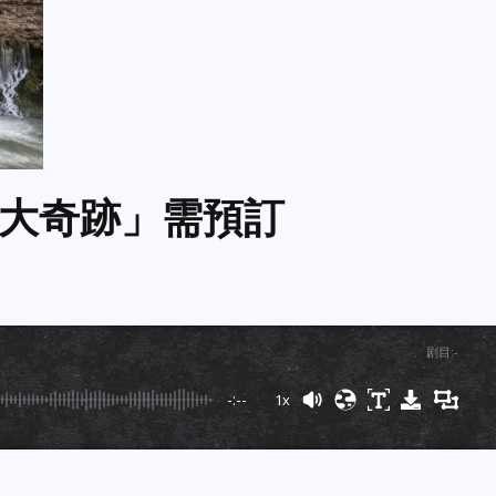
大奇跡」需預訂
剧目
:
-
-:--
1x
Powered By
GSpeech