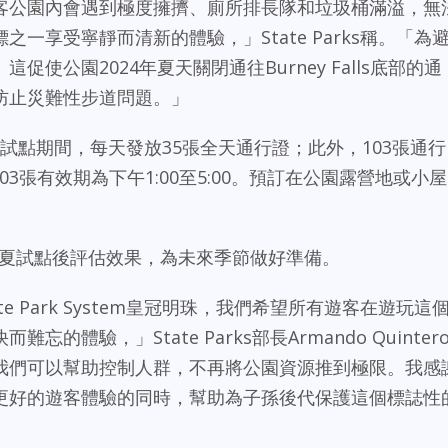
客公園內會遇到極度擁擠、廁所排長隊和垃圾桶滿溢，無
一享受寧靜而清新的體驗，」State Parks稱。「為
使公園2024年夏天關閉通往Burney Falls底部的通
防止災難性步道問題。」
訂系統試點期間，每天發放35張全天通行證；此外，103張通行
03張有效期為下午1:00至5:00。預訂在公園露營地或小屋
rks計畫在今夏試點後評估效果，為未來季節做好準備。
ia State Park System皇冠明珠，我們希望所有遊客在遊玩這
體驗，」State Parks部長Armando Quinter
我們可以幫助控制人群，不再將公園資源推到極限。我感
更好的遊客體驗的同時，幫助為子孫後代保護這個標誌性