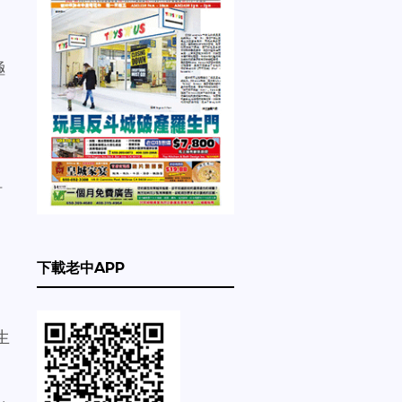
極
訂
。
下載老中APP
生