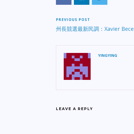
PREVIOUS POST
州長競選最新民調：Xavier Bece
YINGYING
LEAVE A REPLY