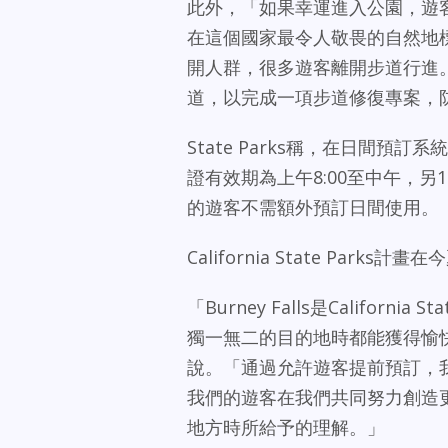
此外，「如果幸運進入公園，遊
在這個國家最令人敬畏的自然地標之
開人群，很多遊客離開步道行進。這促
道，以完成一項步道修復專案，
State Parks稱，在日間預
證有效期為上午8:00至中午，另1
的遊客不需額外預訂日間使用。
California State Pa
「Burney Falls是Californ
獨一無二的目的地時都能獲得愉快而難忘的
說。「通過允許遊客提前預訂，
我們的遊客在我們共同努力創造
地方時所給予的理解。」