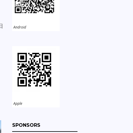
客
日
Android
Apple
SPONSORS