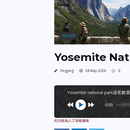
地方新聞
Yosemite N
Yingying
04 May 2026
0
yosemite national park遊客
0:00