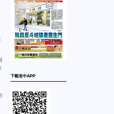
年
算
的
下載老中APP
可