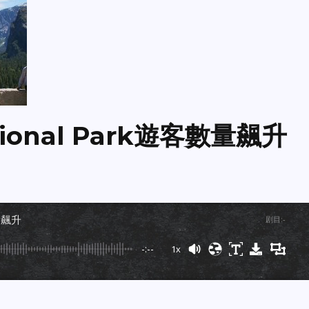
ational Park遊客數量飆升
數量飆升
剧目
:
-
-:--
1x
Powered By
GSpeech