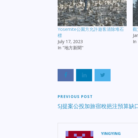
Yosemite公園方允許遊客清除堆石
觀
標
Ja
July 17, 2023
I
In "地方新聞"
PREVIOUS POST
SJ提案公投加旅宿稅挹注預算缺
YINGYING