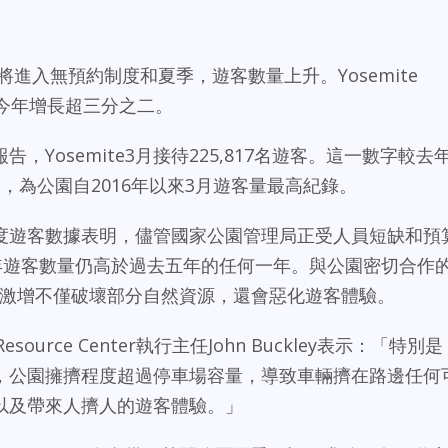
 Park即將進入無預約制度和夏季，遊客數量上升。Yosemite
客數量今年增長超三分之二。
Yosemite3月接待225,817名遊客。這一數字較去
5%，為公園自2016年以來3月遊客量最高紀錄。
度遊客數據表明，儘管國家公園管理局正受人員短缺和預
025年遊客數量仍高於過去五年的任何一年。與公園密切合作
e遊客激增不僅破壞部分自然資源，還會惡化遊客體驗。
ntal Resource Center執行主任John Buckley表示：「特別是
，公園擁擠程度超過停車場容量，導致車輛擠在路邊任何
以及帶來人擠人的遊客體驗。」