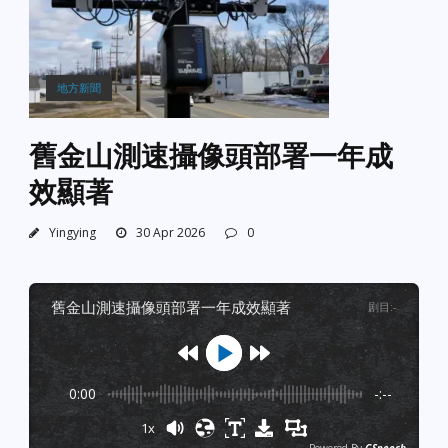
地方新聞
舊金山測速攝像頭部署一年成
效顯著
Yingying
30 Apr 2026
0
舊金山測速攝像頭部署一年成效顯著
剧目
:
-
0:00
-:--
1x