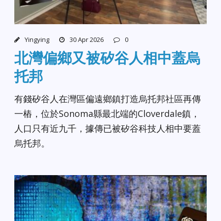
Yingying
30 Apr 2026
0
北灣偏鄉又被矽谷人相中蓋烏
托邦
有錢矽谷人在灣區偏遠鄉鎮打造烏托邦社區再傳
一樁，位於Sonoma縣最北端的Cloverdale鎮，
人口只有近九千，據傳已被矽谷科技人相中要蓋
烏托邦。