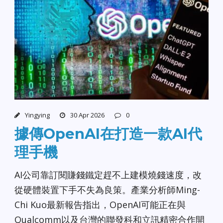
Yingying
30 Apr 2026
0
據傳OpenAI在打造一款AI代
理手機
AI公司靠訂閱賺錢鐵定趕不上建模燒錢速度，改
從硬體裝置下手不失為良策。產業分析師Ming-
Chi Kuo最新報告指出，OpenAI可能正在與
Qualcomm以及台灣的聯發科和立訊精密合作開