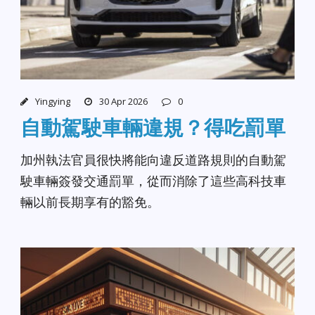
Yingying
30 Apr 2026
0
自動駕駛車輛違規？得吃罰單
加州執法官員很快將能向違反道路規則的自動駕
駛車輛簽發交通罰單，從而消除了這些高科技車
輛以前長期享有的豁免。