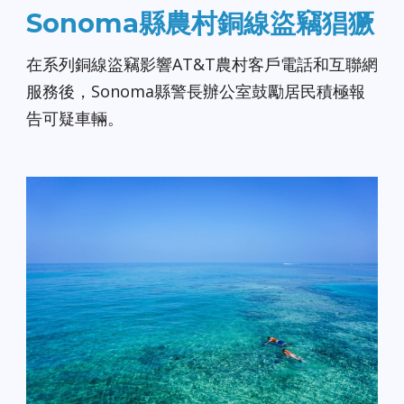
Sonoma縣農村銅線盜竊猖獗
在系列銅線盜竊影響AT&T農村客戶電話和互聯網
服務後，Sonoma縣警長辦公室鼓勵居民積極報
告可疑車輛。