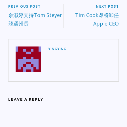
PREVIOUS POST
NEXT POST
余淑婷支持Tom Steyer
Tim Cook即將卸任
競選州長
Apple CEO
YINGYING
LEAVE A REPLY