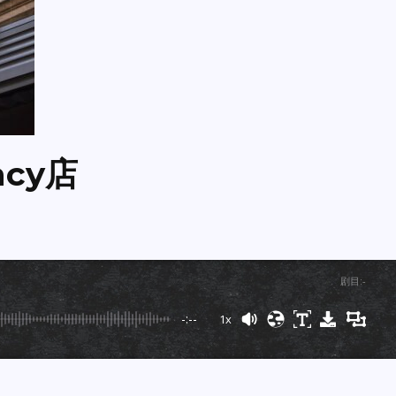
acy店
剧目
:
-
-:--
1x
Powered By
GSpeech