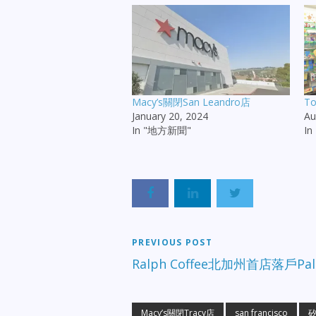
Macy’s關閉San Leandro店
T
January 20, 2024
Au
In "地方新聞"
I
PREVIOUS POST
Ralph Coffee北加州首店落戶Palo
Macy’s關閉Tracy店
san francisco