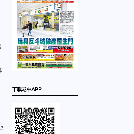
多
最
其
下載老中APP
州
他