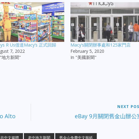
oys R Us借道Macy’s 正式回歸
Macy’s關閉辦事處和125家門店
gust 7, 2022
February 5, 2020
n "地方新聞"
In "美國新聞"
NEXT PO
 Alto
eBay 9月關閉舊金山辦公
矽谷中文媒體
老中地方新聞
舊金山免費中文報紙