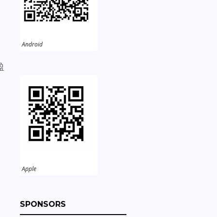
Android
盈
Apple
SPONSORS