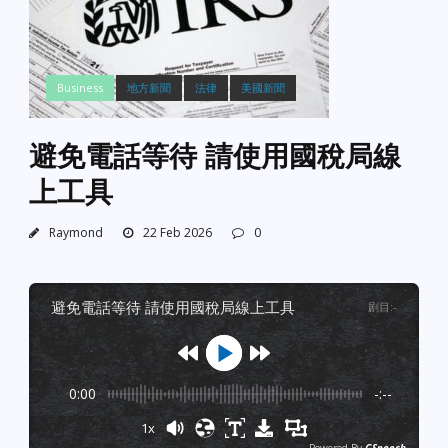
Business
地方新聞
法律
美國新聞
避免電話等待 請使用國稅局線
上工具
Raymond
22 Feb 2026
0
避免電話等待 請使用國稅局線上工具
剧目
:
-
0:00
-:--
1x