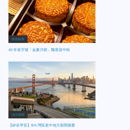
商情報導
40 年老字號「金麥月餅」飄香迎中秋
地方新聞
【矽谷早安】8/6 灣區老中地方新聞摘要