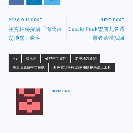
PREVIOUS POST
NEXT POST
祖克柏傳擬購「億萬富
Castle Peak雪崩九名遇
翁地堡」豪宅
難者遺體找回
IRS
國稅局
矽谷中文媒體
老中地方新聞
舊金山免費中文報紙
避免電話等待 請使用國稅局線上工具
RAYMOND