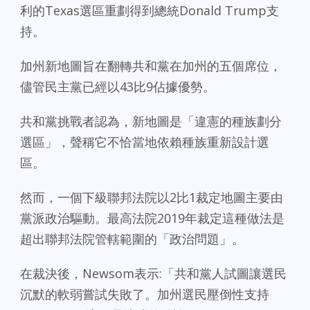
利的Texas選區重劃得到總統Donald Trump支
持。
加州新地圖旨在翻轉共和黨在加州的五個席位，
儘管民主黨已經以43比9佔據優勢。
共和黨挑戰者認為，新地圖是「違憲的種族劃分
選區」，聲稱它不恰當地依賴種族重新設計選
區。
然而，一個下級聯邦法院以2比1裁定地圖主要由
黨派政治驅動。最高法院2019年裁定這種做法是
超出聯邦法院管轄範圍的「政治問題」。
在裁決後，Newsom表示:「共和黨人試圖讓選民
沉默的軟弱嘗試失敗了。加州選民壓倒性支持