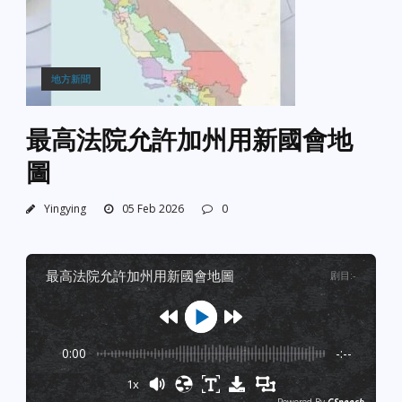
地方新聞
最高法院允許加州用新國會地
圖
Yingying
05 Feb 2026
0
最高法院允許加州用新國會地圖
剧目
:
-
0:00
-:--
1x