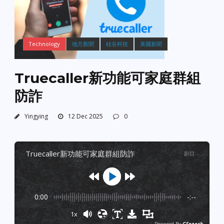
Technology
地方新聞
硅谷科技
美國新聞
Truecaller新功能可家庭群組
防詐
Yingying
12 Dec 2025
0
truecaller新功能可家庭群組防詐
剧目
:
-
0:00
-:--
1x