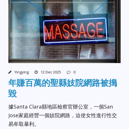
Yingying
12 Dec 2025
0
年賺百萬的聖縣妓院網路被搗
毀
據Santa Clara縣地區檢察官辦公室，一個San
Jose家庭經營一個妓院網路，迫使女性進行性交
易牟取暴利。