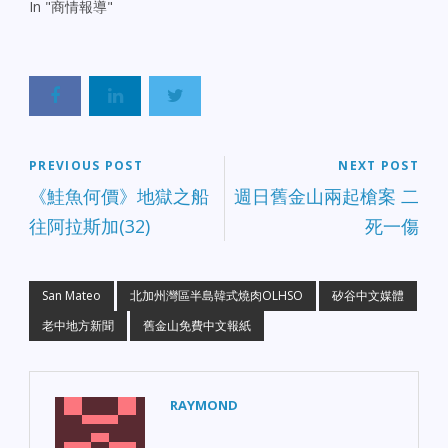
In "商情報導"
PREVIOUS POST
NEXT POST
《鮭魚何價》地獄之船
週日舊金山兩起槍案 二
往阿拉斯加(32)
死一傷
San Mateo
北加州灣區半島韓式燒肉OLHSO
矽谷中文媒體
老中地方新聞
舊金山免費中文報紙
RAYMOND