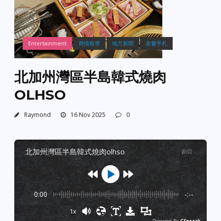
Entertainment
商情報導
地方新聞
老饕手札
北加州灣區半島韓式燒肉
OLHSO
Raymond
16 Nov 2025
0
北加州灣區半島韓式燒肉olhso
剧目
:
-
0:00
-:--
1x