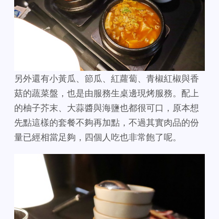
另外還有小黃瓜、節瓜、紅蘿蔔、青椒紅椒與香
菇的蔬菜盤，也是由服務生桌邊現烤服務。配上
的柚子芥末、大蒜醬與海鹽也都很可口，原本想
先點這樣的套餐不夠再加點，不過其實肉品的份
量已經相當足夠，四個人吃也非常飽了呢。