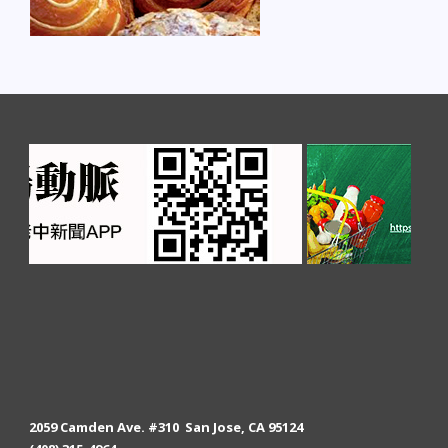
2059 Camden Ave. #310 San Jose, CA 95124