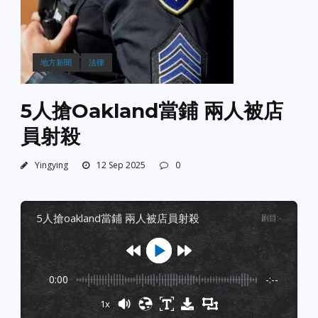
地方新聞
法律
5人搶Oakland當鋪 兩人被店
員射殺
Yingying
12 Sep 2025
0
5人搶oakland當鋪 兩人被店員射殺
剧目
:
-
0:00
-:--
1x