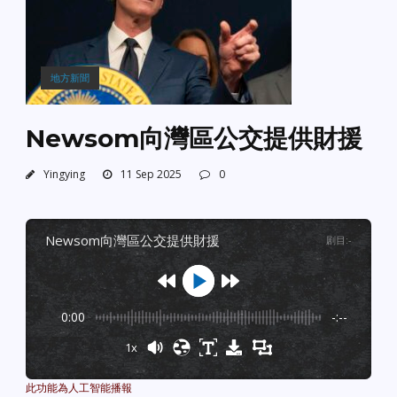
地方新聞
Newsom向灣區公交提供財援
Yingying
11 Sep 2025
0
newsom向灣區公交提供財援
剧目
:
-
0:00
-:--
1x
Powered By
GSpeech