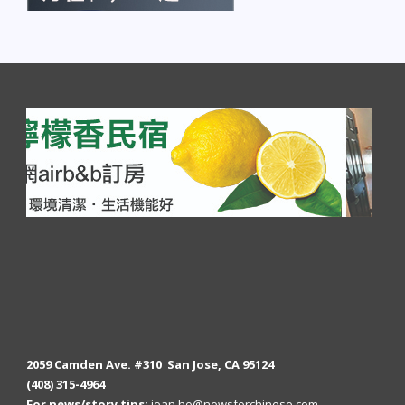
2059 Camden Ave. #310 San Jose, CA 95124
(408) 315-4964
For news/story tips:
jean.ho@newsforchinese.com