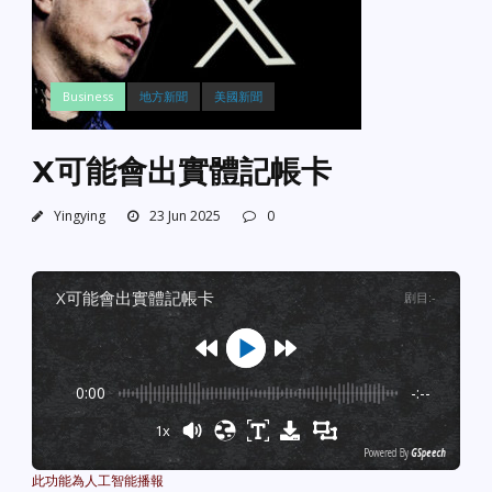
Business
地方新聞
美國新聞
X可能會出實體記帳卡
Yingying
23 Jun 2025
0
x可能會出實體記帳卡
剧目
:
-
0:00
-:--
1x
Powered By
GSpeech