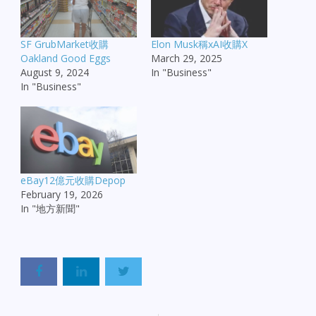
SF GrubMarket收購
Elon Musk稱xAI收購X
Oakland Good Eggs
March 29, 2025
August 9, 2024
In "Business"
In "Business"
eBay12億元收購Depop
February 19, 2026
In "地方新聞"