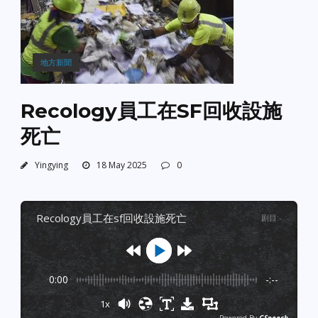
地方新聞
Recology員工在SF回收設施
死亡
Yingying
18 May 2025
0
recology員工在sf回收設施死亡
剧目
:
-
0:00
-:--
1x