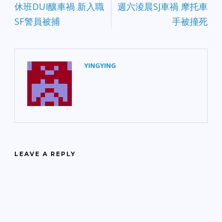
休班DUI釀車禍 新入職
週六淩晨SJ車禍 摩托車
SF警員被捕
手被撞死
YINGYING
LEAVE A REPLY