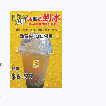
報
紀
，