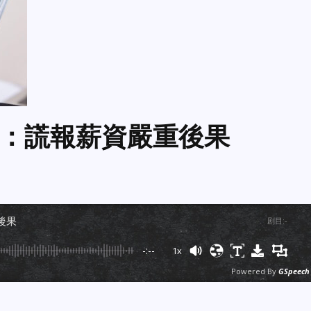
：謊報薪資嚴重後果
後果
剧目
:
-
-:--
1x
Powered By
GSpeech