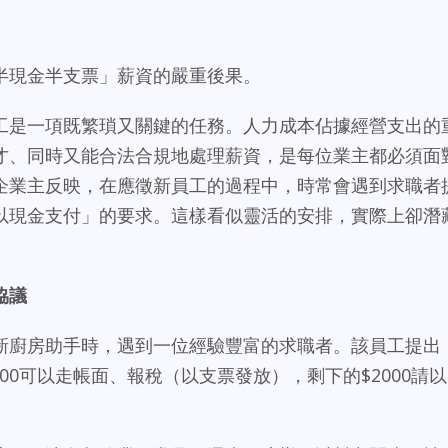
半現金半支票」薪資的嚴重後果。
工是一項既繁瑣又關鍵的任務。人力成本佔據經營支出的
才、同時又能合法合規地處理薪資，是每位業主都必須面
企業主反映，在應徵新員工的過程中，時常會遇到求職者
以現金支付」的要求。這樣看似靈活的安排，實際上卻潛
協議
新廚房助手時，遇到一位經驗豐富的求職者。該員工提出
2000可以走帳面、報稅（以支票發放），剩下的$2000請以