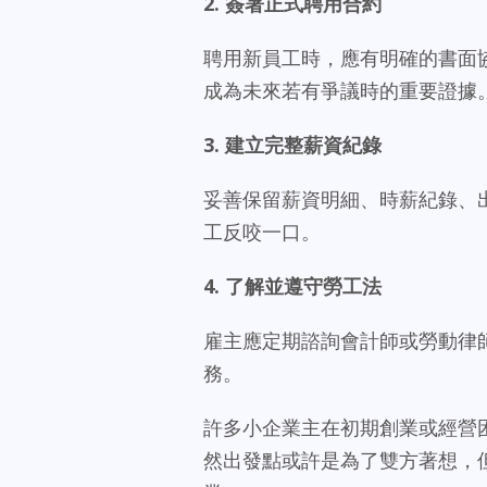
2.
簽署正式聘用合約
聘用新員工時，應有明確的書面
成為未來若有爭議時的重要證據
3.
建立完整薪資紀錄
妥善保留薪資明細、時薪紀錄、
工反咬一口。
4.
了解並遵守勞工法
雇主應定期諮詢會計師或勞動律
務。
許多小企業主在初期創業或經營
然出發點或許是為了雙方著想，