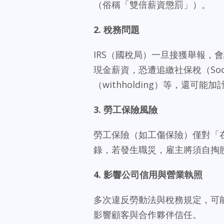
（俗稱「雙倍薪資懲罰」）。
2.
稅務問題
IRS（國稅局）一旦接獲舉報，
現金薪資，恐遭追繳社保稅（Socia
（withholding）等，還可能
3.
勞工保險風險
勞工保險（如工傷保險）僅對「
錄，若發生職災，雇主將須自掏
4.
影響公司信用與營業執照
多次違反勞動法與稅務規定，可
影響顧客與合作夥伴信任。