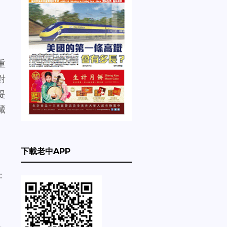
重
對
提
藏
下載老中APP
：