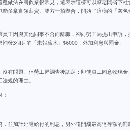
這種做法在餐飲業很常見，還表示這樣可以幫老闆省下社
也能多拿實領薪資。雙方一拍即合，開始了這樣的「灰色
該員工因與其他同事不合而離職，卻向勞工局提出申訴，
補發3個月的「未報薪水」$6000，外加利息與罰金。
，沒有問題。但勞工局調查後認定：即使員工同意收現金
工法規的理由。
果：
資，並加計延遲給付的利息，另外還開罰最高達等額的罰