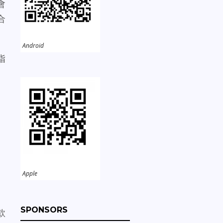
會
合
Android
指
、
Apple
SPONSORS
款