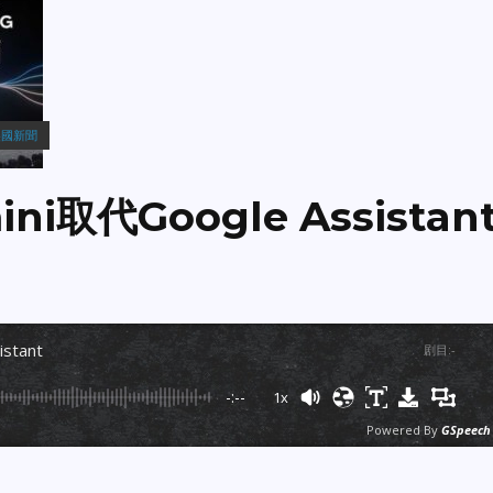
美國新聞
ni取代Google Assistan
stant
剧目
:
-
-:--
1x
Powered By
GSpeech