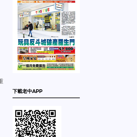
。
重
下載老中APP
。