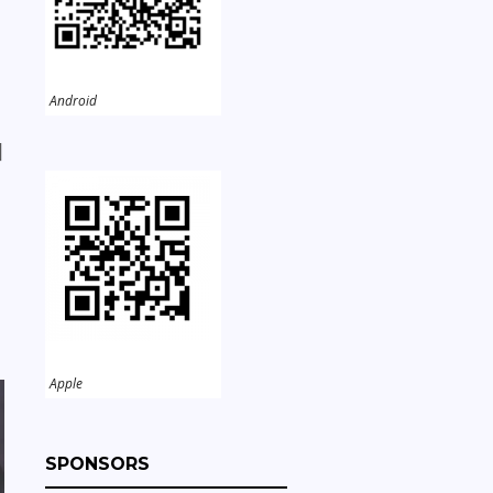
Android
國
Apple
SPONSORS