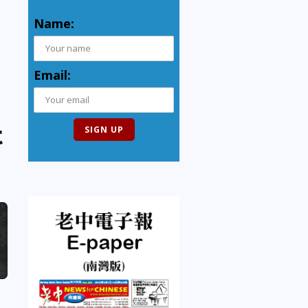
Name:
Email:
t