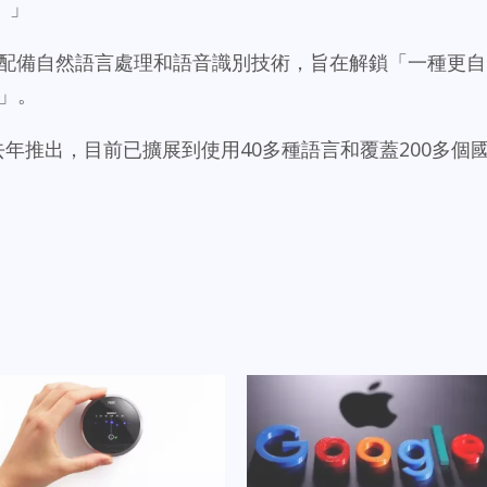
。」
istant配備自然語言處理和語音識別技術，旨在解鎖「一種更自
助」。
ni去年推出，目前已擴展到使用40多種語言和覆蓋200多個