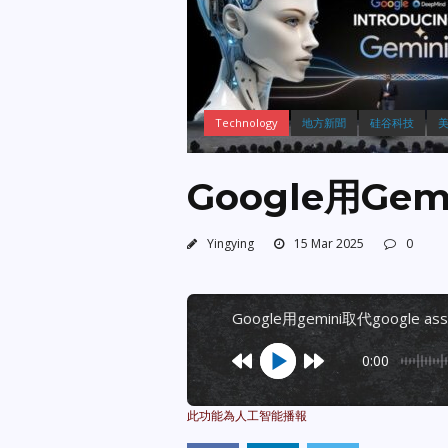
Technology
地方新聞
硅谷科技
Google用Gemi
Yingying
15 Mar 2025
0
google用gemini取代google assi
0:00