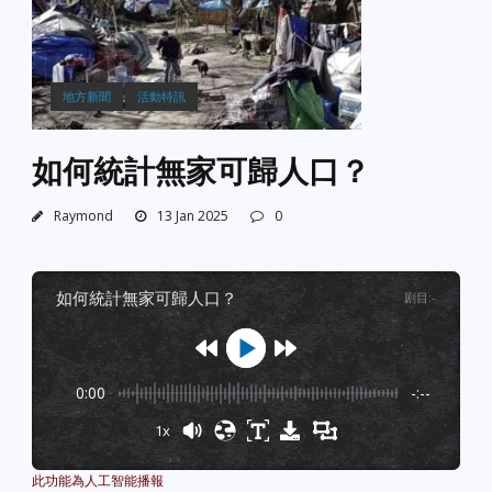
地方新聞
活動特訊
如何統計無家可歸人口？
Raymond
13 Jan 2025
0
如何統計無家可歸人口？
剧目
:
-
0:00
-:--
1x
Powered By
GSpeech