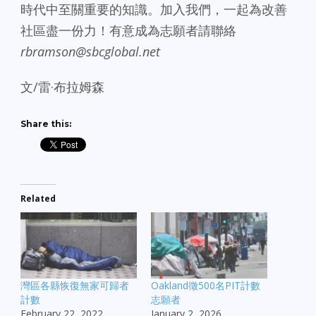
時代中至關重要的知識。加入我們，一起為改善
社區盡一份力！有意成為志願者請聯絡
rbramson@sbcglobal.net
文/雷·布拉姆森
Share this:
Related
灣區各縣恢復無家可歸者
Oakland徵500名PIT計數
計數
志願者
February 22, 2022
January 2, 2026