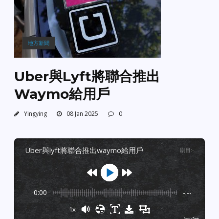
地方新聞
Uber與Lyft將聯合推出
Waymo給用戶
Yingying
08 Jan 2025
0
uber與lyft將聯合推出waymo給用戶
剧目
:
-
0:00
-:--
1x