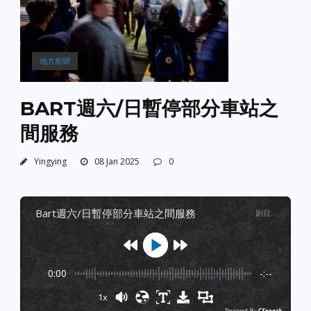
地方新聞
BART週六/日暫停部分車站之
間服務
Yingying
08 Jan 2025
0
bart週六/日暫停部分車站之間服務
剧目
:
-
0:00
-:--
1x