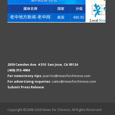
2059 Camden Ave. #310 San Jose, CA 95124
(408) 315-4964
For news/story tips:
jean.ho@newsforchinese.com
For advertising inquiries:
sales@newsforchinese.com
Submit Press Release
Copyright ©2008-2026 News for Chinese, All Rights Reserved