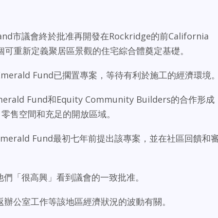
市議會終於批准再開發在Rockridge的前California
，為創建一個可重新定義聚居區景觀的住宅綜合體奠定基礎。
erald Fund已擱置專案，等待有利於施工的經濟環境
ld Fund和Equity Community Builders的合作形成
、零售空間和充足的開放區域。
，Emerald Fund最初七年前提出該專案，並在社區回饋和
遲，但他們「很高興」看到議會的一致批准。
返辦公室工作等該地區經濟狀況的波動有關。