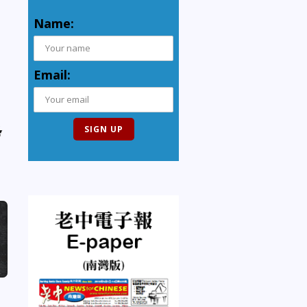
Name:
Email:
發