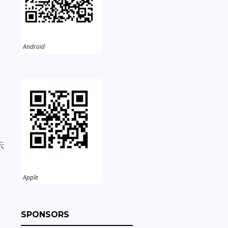
Android
示
Apple
SPONSORS