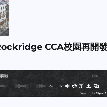
Rockridge CCA校園再開
園再開發
剧目
:
-
-:--
1x
Powered By
GSpeech