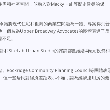
和社區空間，並融入對Macky Hall等歷史建築的保
的專案承諾將現代住宅和復興的商業空間融為一體。專案得到普
為Upper Broadway Advocates的團體表達了反
應不足。
SiteLab Urban Studio的諮詢都圍繞著4億元投資和
ridge Community Planning Council等團體表
潛在復興，但一些居民對經濟差距表示不滿，認為經濟適用房的最