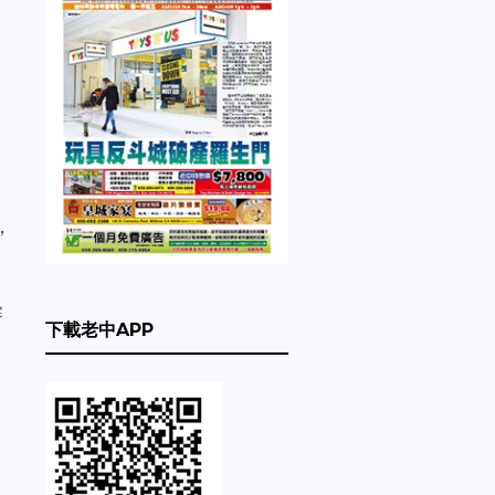
。
，
審
下載老中APP