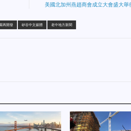
美國北加州燕趙商會成立大會盛大舉
A校園再開發
矽谷中文媒體
老中地方新聞