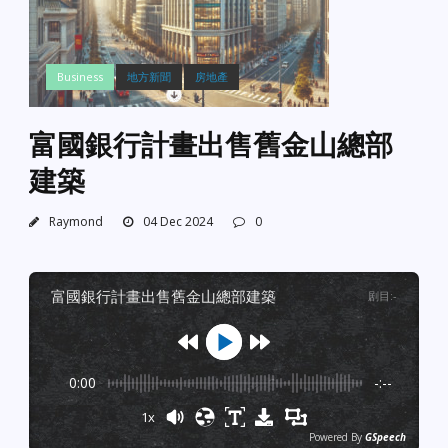
Business
地方新聞
房地產
富國銀行計畫出售舊金山總部
建築
Raymond
04 Dec 2024
0
富國銀行計畫出售舊金山總部建築
剧目
:
-
0:00
-:--
1x
Powered By
GSpeech