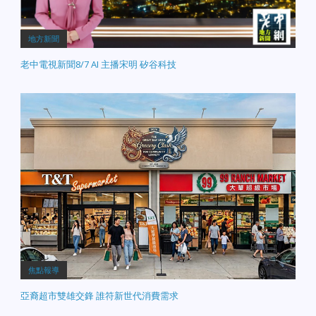
地方新聞
老中電視新聞8/7 AI 主播宋明 矽谷科技
焦點報導
亞裔超市雙雄交鋒 誰符新世代消費需求