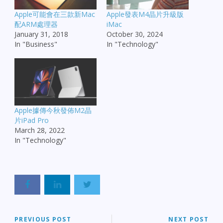
Apple可能會在三款新Mac
Apple發表M4晶片升級版
配ARM處理器
iMac
January 31, 2018
October 30, 2024
In "Business"
In "Technology"
Apple據傳今秋發佈M2晶
片iPad Pro
March 28, 2022
In "Technology"
PREVIOUS POST
NEXT POST