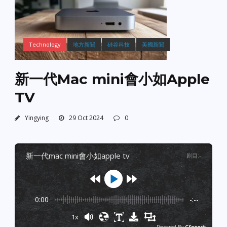
Technology
地方新聞
硅谷科技
美國新聞
新一代Mac mini會小如Apple
TV
Yingying
29 Oct 2024
0
新一代mac mini會小如apple tv
剧目
:
-
0:00
-:--
1x