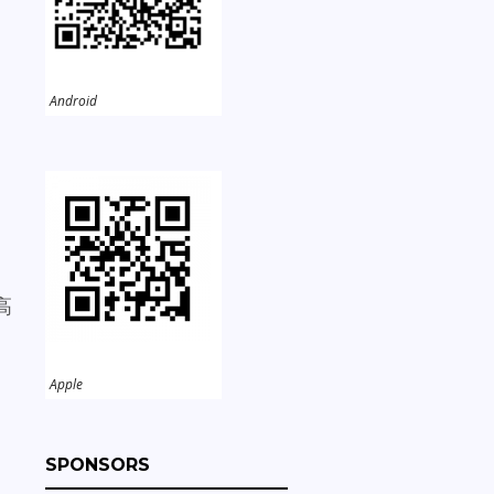
Android
高
Apple
SPONSORS