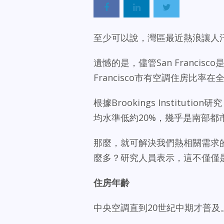
至少可以說，灣區最近熱浪讓人
遺憾的是，儘管San Franci
Francisco市有空調住房比率
根據Brookings Institut
均水準低約20%，幾乎是南部都
那麼，就可解決我們熱相關需求的內
麼多？研究人員表示，這不僅僅
住房年齡
中央空調直到20世紀中期才普