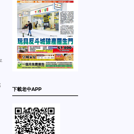
平
那
下載老中APP