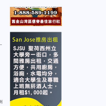
。
一
例