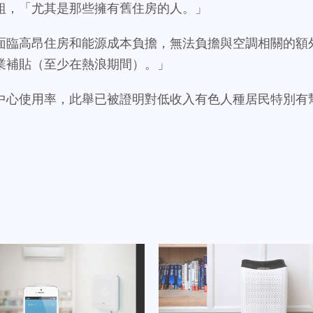
組，「尤其是那些擁有舊住房的人。」
面臨高昂住房和能源成本負擔，無法負擔與空調相關的額
業補貼（至少在熱浪期間）。」
中心使用率，此舉已被證明對低收入有色人種居民特別有