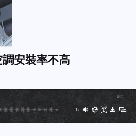
空調安裝率不高
剧目
:
-
-:--
1x
Powered By
GSpeech