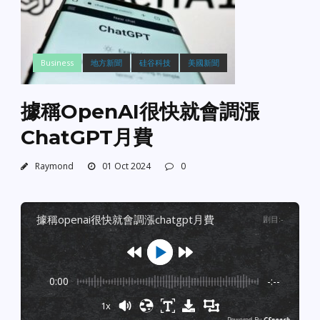
Business
地方新聞
硅谷科技
美國新聞
據稱OpenAI很快就會調漲
ChatGPT月費
Raymond
01 Oct 2024
0
據稱openai很快就會調漲chatgpt月費
剧目
:
-
0:00
-:--
1x