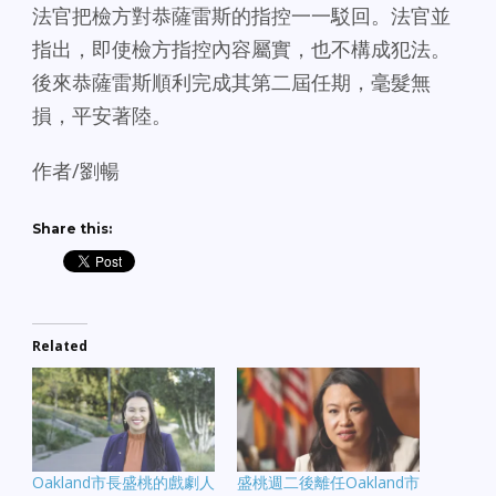
法官把檢方對恭薩雷斯的指控一一駁回。法官並
指出，即使檢方指控內容屬實，也不構成犯法。
後來恭薩雷斯順利完成其第二屆任期，毫髮無
損，平安著陸。
作者/劉暢
Share this:
Related
Oakland市長盛桃的戲劇人
盛桃週二後離任Oakland市