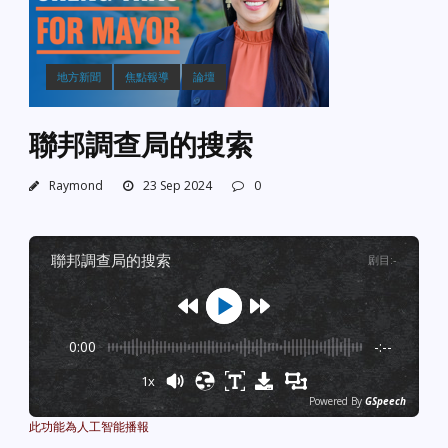
地方新聞
焦點報導
論壇
聯邦調查局的搜索
Raymond
23 Sep 2024
0
聯邦調查局的搜索
剧目
:
-
0:00
-:--
1x
Powered By
GSpeech