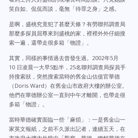
笑自如、侃侃而談，毫無「待罪之身」之感。
是啊，盛桃究竟犯了甚麼天條？有勞聯邦調查局
那麼多探員屈尊來到盛桃的家，裡裡外外仔細搜
索一遍，還帶走很多箱「物證」。
其實，同樣的事情過去曾發生過。2002年5月
10 日凌晨一大早5點半，25名聯邦調查局探員手
持搜索狀，突然搜索當時的舊金山估值官華德
（Doris Ward）在舊金山市政府大樓的辦公室。
他們在華德辦公室一直到中午才離開，也帶走很
多箱「物證」。
當時華德確實面臨一些「麻煩」：一是舊金山一
家英文報紙，之前不久派出記者，連續五天，在