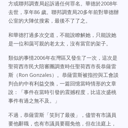
方或聯邦調查局起訴過任何罪名。華德於2008年
去世，享年86 歲。聯邦調查局20多年前對華德辦
公室的大陣仗搜索，最後不了了之。
和華德打過多次交道，不能說瞭解她，只能說她
是一位和藹可親的老太太，沒有當官的架子。
類似的事情2006年在灣區又發生了一次，這次是
聖荷西市民大陪審團調查時任聖荷西市長恭薩雷
斯（Ron Gonzales）。恭薩雷斯被指控與工會談
判合約中有利益交換，一篇回憶當時情形的文章
說：「事件在當時引發的震撼程度，比這次盛桃
事件有過之無不及。」
不過，恭薩雷斯「笑到了最後」，儘管有市議員
要他辭職，也有市議員要罷免他，但在法庭上，