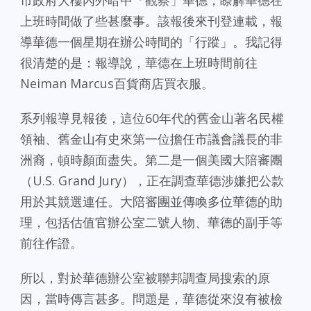
市政府大樓內外暗中「觀察」華德，瞭解華德在
上班時間做了些甚麼事。該報後來刊登連載，報
導華德一個星期在辦公時間的「行蹤」。我記得
很清楚的是：報導說，華德在上班時間前往
Neiman Marcus百貨商店買衣服。
系列報導見報後，這位60年代的舊金山著名民權
領袖、舊金山有史來第一位擔任市議會議長的非
洲裔，頓時顏面盡失。第二是一個美國大陪審團
（U.S. Grand Jury），正在調查華德涉嫌把公款
用於其競選連任。大陪審團並傳喚多位華德的助
理，包括估值官辦公室二號人物、華德的副手等
前往作證。
所以，對於華德辦公室被聯邦調查局搜索的原
因，當時傳言甚多。問題是，華德從來沒有被檢