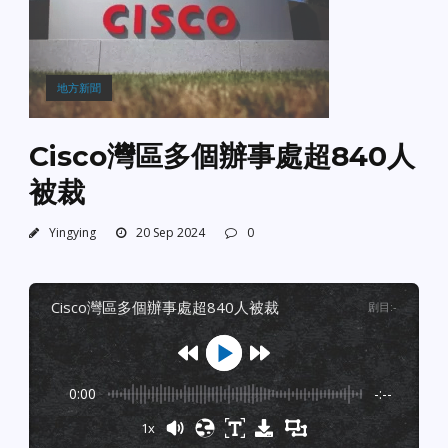
地方新聞
Cisco灣區多個辦事處超840人
被裁
Yingying
20 Sep 2024
0
cisco灣區多個辦事處超840人被裁
剧目
:
-
0:00
-:--
1x