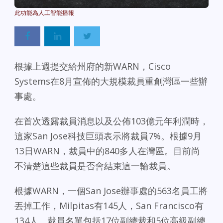
Powered By
GSpeech
根據上週提交給州府的新WARN，Cisco
Systems在8月宣佈的大規模裁員重創灣區一些辦
事處。
在首次透露裁員消息以及公佈103億元年利潤時，
這家San Jose科技巨頭表示將裁員7%。根據9月
13日WARN，裁員中的840多人在灣區。目前尚
不清楚這些裁員是否會結束這一輪裁員。
根據WARN，一個San Jose辦事處的563名員工將
丟掉工作，Milpitas有145人，San Francisco有
134人。裁員名單包括17位副總裁和5位高級副總