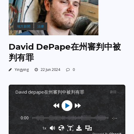
地方新聞
法律
David DePape在州審判中被
判有罪
Yingying
22 Jun 2024
0
david depape在州審判中被判有罪
剧目
:
-
0:00
-:--
1x