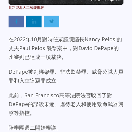
Powered By
GSpeech
在2022年10月對時任眾議院議長Nancy Pelosi的
丈夫Paul Pelosi襲擊案中，對David DePape的
州審判已達成一項裁決。
DePape被判綁架罪、非法監禁罪、威脅公職人員
罪和入室盜竊罪成立。
此前，San Francisco高等法院法官駁回了對
DePape的謀殺未遂、虐待老人和使用致命武器襲
擊等指控。
陪審團週二開始審議。