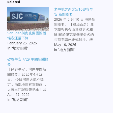
Related
老中地方新聞5/10矽谷早
安 新聞摘要
2026 年 5 月 10 日 灣區新
聞摘要。 【機場命名】奧
克蘭與舊金山達成更名和
San Jose與奧克蘭國際機
解 關於奧克蘭機場命名的
場客運量下降
長期爭議已正式解決。機
February 25, 2026
場將更名為「奧克蘭舊金
May 10, 2026
In "地方新聞"
山灣機場」（Oakland San
In "地方新聞"
Francisco Bay
矽谷午安 4/29 午間新聞摘
Airport），這項協議終結
要
了兩市之間長達數月的商
【矽谷午安：灣區午間新
標訴訟糾紛。 【市政治
聞摘要】2026年4月29
安】奧克蘭市長誓言抗擊
日。 今日灣區天氣不穩
犯罪並抵制干預 奧克蘭新
定，局部地區有雷陣雨 ，
任市長芭芭拉·李上任半
大家出門記得帶把傘！以
年，面對高犯罪率挑戰，
下為您整理今日熱門新聞
April 29, 2026
她公開表示將致力於打擊
亮點： 社會與治安* 奧克
In "地方新聞"
犯罪，並採取和平抵抗策
蘭致命警匪槍案： 奧克蘭
略，防止聯邦行政權對地
警方今日調查一起發生在
方社區造成分裂影響。