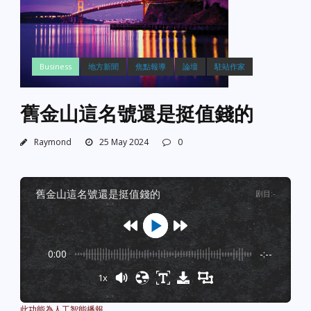
Business
地方新聞
焦點報導
論壇
駐站作家
舊金山這名號還是挺值錢的
Raymond
25 May 2024
0
舊金山這名號還是挺值錢的
剧目
:
-
0:00
-:--
1x
Powered By
GSpeech