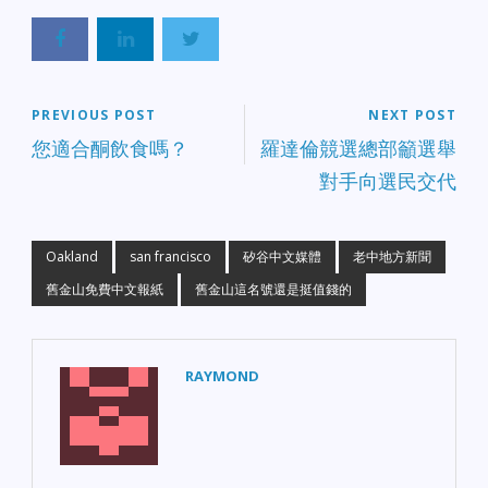
東奧克蘭的槍擊事件。一
【職場安全】舊金山總醫
名持槍男子威脅路人並與
院員工要求強化保護措施
警方對峙，最終遭擊斃。*
繼一名工作人員不幸身亡
聖荷西市中心對峙：
後，舊金山總醫院員工發
Downtown 第四街昨日發
起集會要求增加安全安
生長達 3 小時的警匪對
PREVIOUS POST
NEXT POST
保。財務報告指出，該院
峙，因家庭糾紛引發，嫌
每月平均發生六起導致受
您適合酮飲食嗎？
羅達倫競選總部籲選舉
犯目前已被逮捕，交通已
傷的身體攻擊事件，安全
對手向選民交代
恢復正常。* 犯罪率降
防護刻不容緩。 【交通事
溫： 根據 KRON4 報導，
故】戴利城警車與電動自
奧克蘭部分地區的犯罪數
行車發生碰撞 戴利城發生
據顯示出下降趨勢，警方
一起警用巡邏車與電動自
Oakland
san francisco
矽谷中文媒體
老中地方新聞
正加強社區巡邏。 交通與
行車碰撞事故，導致兩名
基礎建設* 機場更名大和
舊金山免費中文報紙
舊金山這名號還是挺值錢的
分別為 18 歲與 19 歲的騎
解： SFO 與奧克蘭機場終
士受傷送醫。初步調查顯
於達成協議！奧克蘭機場
示兩人傷勢無生命危險，
將正式定名為「Oakland
事故原因調查中。 【AI 技
RAYMOND
San Francisco Bay
術】Meta 正開發執行長祖
Airport」，雙方結束商標
克柏之人工智慧版本 總部
訴訟。* Muni 乘客量爆
位於門洛帕克的 Meta 公
發： 舊金山 Muni 載客量
司正研發馬克·祖克柏的
創下疫情後最高紀錄！隨
「AI 化身」。該版本預計
著更多人回歸辦公室，公