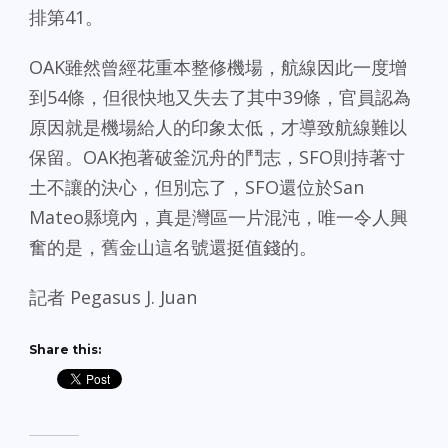
排第41。
OAK雖然曾經花重本整修機場，航線因此一度增
到54條，但很快地又失去了其中39條，官員認為
原因就是機場給人的印象太低，才導致航線難以
保留。OAK抱著破釜沉舟的鬥志，SFO則持著寸
土不讓的決心，但別忘了，SFO還位於San
Mateo縣境內，真是灣區一片混沌，唯一令人興
奮的是，舊金山這名號還挺值錢的。
記者 Pegasus J. Juan
Share this: