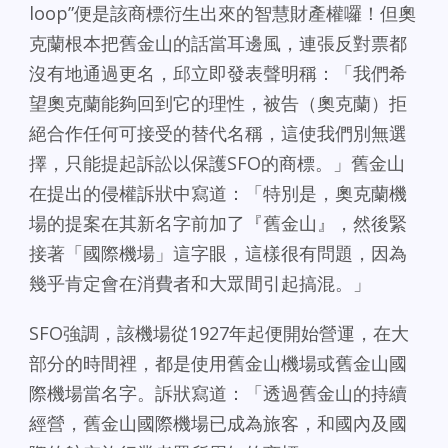
loop”便是該商標衍生出來的智慧財產權囉！但奧
克蘭根本把舊金山的話當耳邊風，連張反對票都
沒有地通過更名，邱立即發表聲明稱：「我們希
望奧克蘭能夠回到它的理性，被告（奧克蘭）拒
絕合作任何可接受的替代名稱，這使我們別無選
擇，只能提起訴訟以保護SFO的商標。」舊金山
在提出的侵權訴狀中寫道：「特別是，奧克蘭機
場的提案在其新名字前加了『舊金山』，然後緊
接著「國際機場」這字眼，這樣很有問題，因為
幾乎肯定會在消費者和大眾間引起搞混。」
SFO強調，該機場從1927年起便開始營運，在大
部分的時間裡，都是使用舊金山機場或舊金山國
際機場當名字。訴狀寫道：「透過舊金山的持續
經營，舊金山國際機場已成為旅客，和國內及國