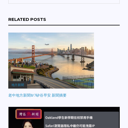
將用於內部管理與溝通，
共交通復甦強勁。*自駕車
此舉可能徹底改變未來科
豁免權終結： 灣區自動駕
技業的數位辦公與管理模
駛車（如 Waymo）不再
式。 【暴力事件】OpenAI
RELATED POSTS
享有「違規免罰單」待
執行長住所遭投擲燃燒彈
遇。新規定下，車輛違規
OpenAI 執行長山姆·阿特
將直接向營運商開罰。 經
曼位於舊金山的住所於週
濟與地產*油價大飆升：
五凌晨遭到燃燒彈襲擊，
受國際局勢影響，灣區今
導致外門起火。警方隨後
日油價大幅度攀升，部分
逮捕一名涉嫌在住所及公
地區已突破每加侖 $6.50
司總部附近進行威脅的 20
關卡。
*房市抗跌性：
歲男子。 【地質活動】聖
儘管高利率環境持續，
塔克魯茲發生 4.6 級地震
CBS 報導指出灣區房地產
聖塔克魯茲縣附近發生規
市場需求依然強勁，買家
模 4.6 級地震，震央位於
競爭激烈。 科技與法律*
地方新聞
Boulder Creek 附近，深
馬斯克法庭現身： Elon
度約 6.2 英里。整個灣區
老中地方新聞8/7矽谷早安 新聞摘要
Musk 今日抵達奧克蘭法
震感強烈，所幸目前無重
院，針對 OpenAI 的訴訟
大財產損失或人員傷亡報
案親自出庭。這場科技巨
告。 【氣候異常】三月罕
頭間的對決成為全球焦
見熱浪刷新高溫紀錄 灣區
點。
早春出現罕見高溫，氣溫
飆升至 90…