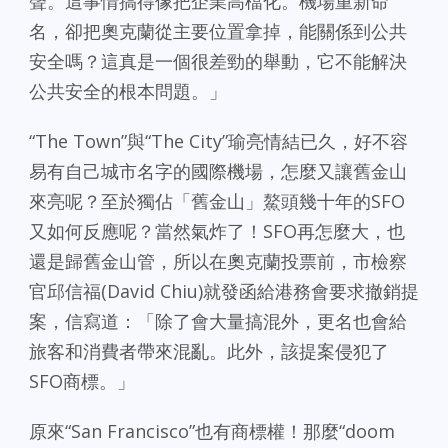
聲。這事情搞得像把企業高檔化。機場重新命
名，卻把奧克蘭從主要位置拿掉，能關係到公共
安全嗎？這真是一個很差勁的舉動，它不能解決
公共安全的根本問題。」
“The Town”與“The City”瑜亮情結已久，好不容
易有自己城市名字的國際機場，怎麼又讓舊金山
來亮呢？至於獨佔「舊金山」鰲頭幾十年的SFO
又如何反應呢？當然氣炸了！SFO再怎麼大，也
還是歸舊金山管，所以在奧克蘭投票前，市檢察
官邱信福(David Chiu)就發函給港務會要求撤銷提
案，信寫道：「除了會大量搞混外，更名也會給
旅客和消費者帶來混亂。此外，該提案侵犯了
SFO商標。」
原來“San Francisco”也有商標權！那麼“doom