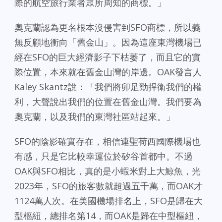
際的航空旅行業者眾所周知的商標。」
奧克蘭認為更名根本沒侵害到SFO商標，所以義
無反顧地衝向「舊金山」。因為這座東灣機場已
經在SFO的巨大經濟影子下枯萎了，而且它的實
際位置，本來就在舊金山灣的岸邊。OAK發言人
Kaley Skantz說：「我們將卯足勁捍衛我們的權
利，大聲說出我們的位置在舊金山灣。我們要為
奧克蘭，以及我們的東灣社區站起來。」
SFO的陰影確實存在，相信連聖荷西國際機場也
有感，只是它比較幸運位於矽谷首都中。不過
OAK與SFO相比，真的是小蝦米對上大鯨魚，光
2023年，SFO的旅客數就超過五千萬，而OAK才
1124萬人次。在美國機場排名上，SFO是歸在大
型樞紐，總排名第14，而OAK是歸在中型樞紐，