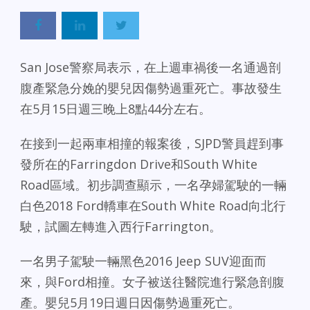
San Jose警察局表示，在上週車禍後一名通過剖
腹產緊急分娩的嬰兒因傷勢過重死亡。事故發生
在5月15日週三晚上8點44分左右。
在接到一起兩車相撞的報案後，SJPD警員趕到事
發所在的Farringdon Drive和South White
Road區域。初步調查顯示，一名孕婦駕駛的一輛
白色2018 Ford轎車在South White Road向北行
駛，試圖左轉進入西行Farrington。
一名男子駕駛一輛黑色2016 Jeep SUV迎面而
來，與Ford相撞。女子被送往醫院進行緊急剖腹
產。嬰兒5月19日週日因傷勢過重死亡。