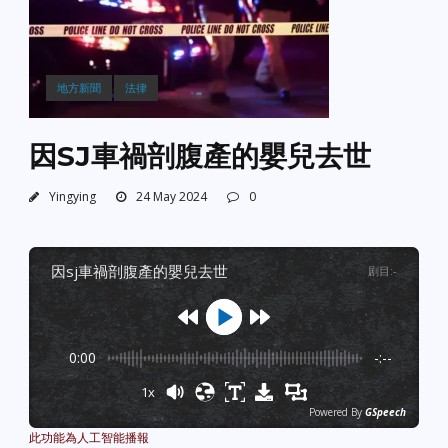
地方新聞
法律
因SJ車禍剖腹產的嬰兒去世
Yingying
24 May 2024
0
因sj車禍剖腹產的嬰兒去世
剧目
:
-
0:00
-:--
1x
Powered By
GSpeech