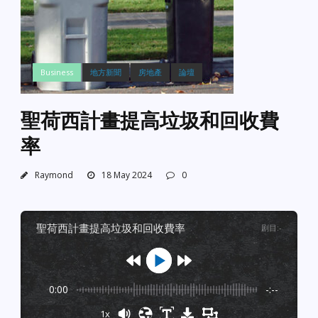
Business
地方新聞
房地產
論壇
聖荷西計畫提高垃圾和回收費
率
Raymond
18 May 2024
0
聖荷西計畫提高垃圾和回收費率
剧目
:
-
0:00
-:--
1x