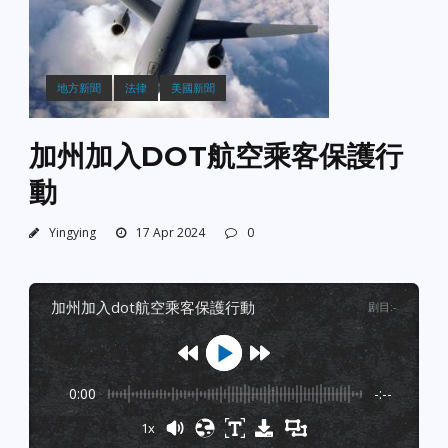
地方新聞
法律
美國新聞
加州加入DOT航空乘客保護行
動
Yingying
17 Apr 2024
0
加州加入dot航空乘客保護行動
剧目
:
-
0:00
-:--
1x