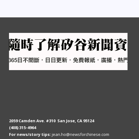
2059 Camden Ave. #310 San Jose, CA 95124
(408) 315-4964
For news/story tips:
jean.ho@newsforchinese.com