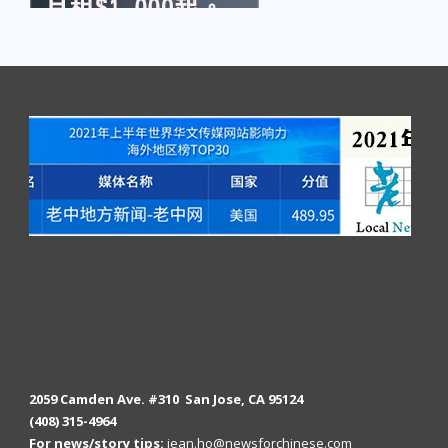
2059 Camden Ave. #310 San Jose, CA 95124
(408) 315-4964
For news/story tips:
jean.ho@newsforchinese.com