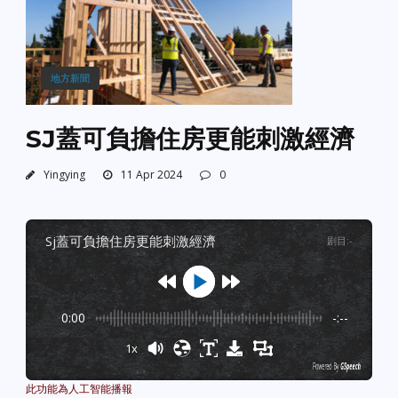
地方新聞
SJ蓋可負擔住房更能刺激經濟
Yingying
11 Apr 2024
0
sj蓋可負擔住房更能刺激經濟
剧目
:
-
0:00
-:--
1x
Powered By
GSpeech