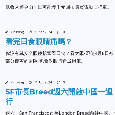
低收入舊金山居民可能獲千元回扣購買電動自行車。
Yingying
11 Apr 2024
0
看完日食眼睛痛嗎？
你沒有戴安全眼鏡抬頭看日食？看太陽-即使4月8日被
部分覆蓋的太陽-也會對眼睛造成損傷。
Yingying
11 Apr 2024
0
SF市長Breed週六開啟中國一週
行
週六，San Francisco市長London Breed前往中國。