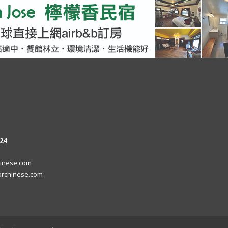
24
inese.com
rchinese.com