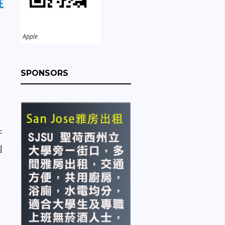
蹤
Apple
SPONSORS
牙
個
，