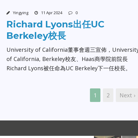
Yingying
11 Apr 2024
0
Richard Lyons出任UC
Berkeley校長
University of California董事會週三宣佈，Universit
of California, Berkeley校友、Haas商學院前院長
Richard Lyons被任命為UC Berkeley下一任校長。
1
2
Next ›