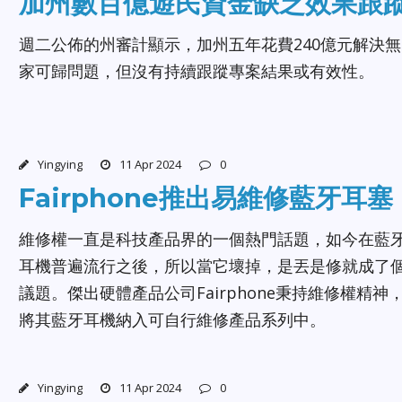
加州數百億遊民資金缺乏效果跟
週二公佈的州審計顯示，加州五年花費240億元解決無
家可歸問題，但沒有持續跟蹤專案結果或有效性。
Yingying
11 Apr 2024
0
Fairphone推出易維修藍牙耳塞
維修權一直是科技產品界的一個熱門話題，如今在藍
耳機普遍流行之後，所以當它壞掉，是丟是修就成了
議題。傑出硬體產品公司Fairphone秉持維修權精神
將其藍牙耳機納入可自行維修產品系列中。
Yingying
11 Apr 2024
0