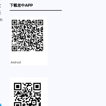
次
下載老中APP
長
n
Android