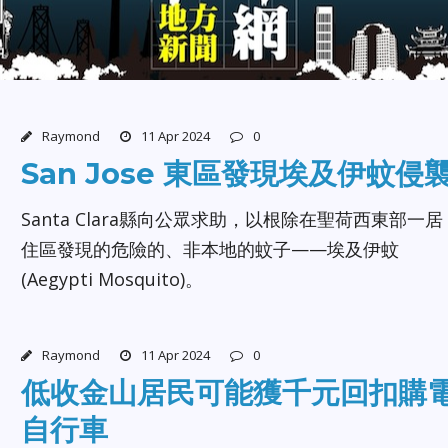
Raymond
11 Apr 2024
0
San Jose 東區發現埃及伊蚊侵
Santa Clara縣向公眾求助，以根除在聖荷西東部一居
住區發現的危險的、非本地的蚊子——埃及伊蚊
(Aegypti Mosquito)。
Raymond
11 Apr 2024
0
低收金山居民可能獲千元回扣購
自行車