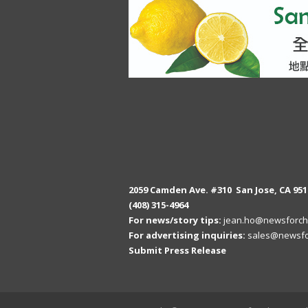
2059 Camden Ave. #310 San Jose, CA 951
(408) 315-4964
For news/story tips:
jean.ho@newsforch
For advertising inquiries:
sales@newsfo
Submit Press Release