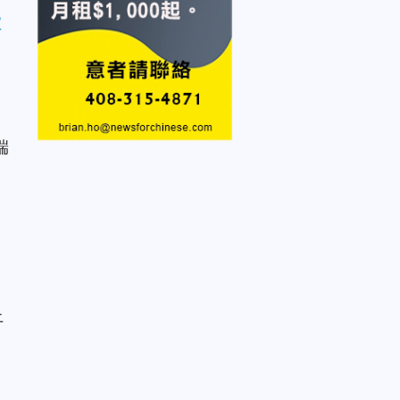
表
端
上