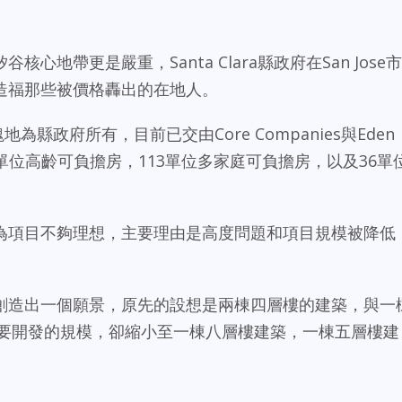
地帶更是嚴重，Santa Clara縣政府在San Jose市
造福那些被價格轟出的在地人。
675號這塊地為縣政府所有，目前已交由Core Companies與Eden
64單位高齡可負擔房，113單位多家庭可負擔房，以及36單
。
為項目不夠理想，主要理由是高度問題和項目規模被降低
創造出一個願景，原先的設想是兩棟四層樓的建築，與一
定要開發的規模，卻縮小至一棟八層樓建築，一棟五層樓建