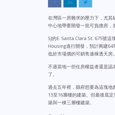
在灣區一房難求的壓力下，尤其矽谷核心
中心地帶要開發一批可負擔房，
SJ的E. Santa Clara St. 
Housing進行開發，預計興建
低於市場價的可銷售連棟透天房
不過當地一些住房權益者還是認
了。
過去五年裡，縣府想要為這塊地
13至16層樓的建築。但最後底
築與一棟三層樓建築。