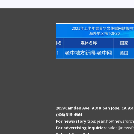
2059 Camden Ave. #310 San Jose, CA 951
(408) 315-4964
For news/story tips:
jean.ho@newsforch
For advertising inquiries:
sales@newsfo