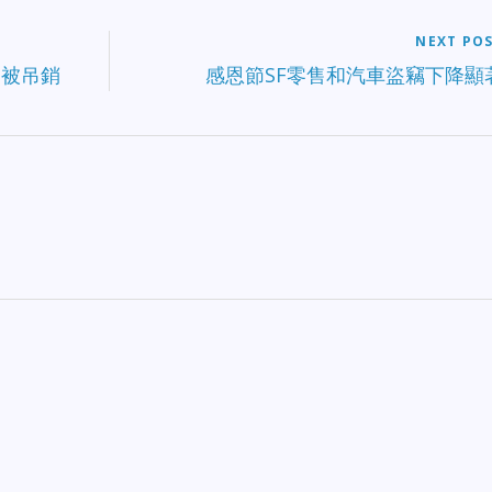
NEXT PO
照被吊銷
感恩節SF零售和汽車盜竊下降顯