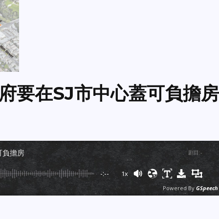
ra縣府要在SJ市中心蓋可負擔房
蓋可負擔房
剧目
:
-
-:--
1x
Powered By
GSpeech