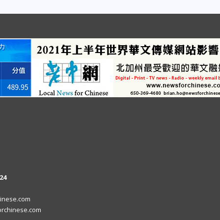
24
inese.com
rchinese.com