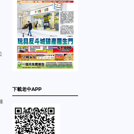
位
下載老中APP
棟