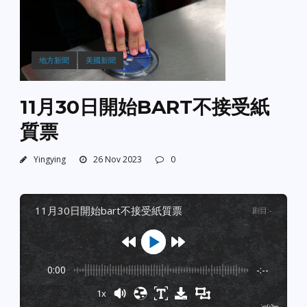
地方新聞
美國新聞
11月30日開始BART不接受紙
質票
Yingying
26 Nov 2023
0
11月30日開始bart不接受紙質票
剧目
:
-
0:00
-:--
1x