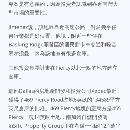
專案是有意義的，因為投資者認識到靠近南灣大
型市場的重要性。
Jimenez說，該地區靠近高速公路，對於幾乎任
何行業都是好位置。他說，附近一些住在
Basking Ridge開發區的居民對卡車交通和噪音
表示擔憂，因為該地區有很多倉庫。
其他投資集團計畫在Piercy以北一點的地方建立
倉庫。
總部Dallas的房地產開發和投資公司Xebec最近
獲得了469 Piercy Road占地6英畝的134589平方
英尺倉庫的批准。469 Piercy地塊的正東方是455
Piercy一塊14英畝土地，南加州自儲開發商
InSite Property Group正在考慮一個約12.1萬平