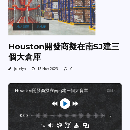
地方新聞
房地產
Houston開發商擬在南SJ建三
個大倉庫
Jocelyn
13 Nov 2023
0
houston開發商擬在南sj建三個大倉庫
剧目
:
-
0:00
-:--
1x