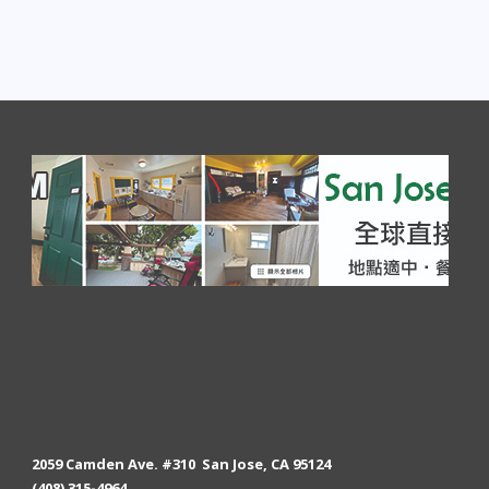
2059 Camden Ave. #310 San Jose, CA 95124
(408) 315-4964