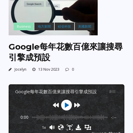
Business
地方新聞
硅谷科技
美國新聞
Google每年花數百億來讓搜尋
引擎成預設
Jocelyn
13 Nov 2023
0
google每年花數百億來讓搜尋引擎成預設
剧目
:
-
0:00
-:--
1x