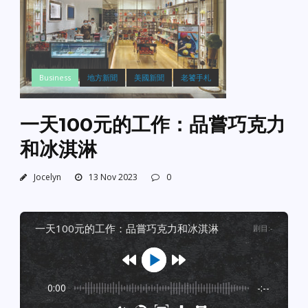
Business
地方新聞
美國新聞
老饕手札
一天100元的工作：品嘗巧克力
和冰淇淋
Jocelyn
13 Nov 2023
0
一天100元的工作：品嘗巧克力和冰淇淋
剧目
:
-
0:00
-:--