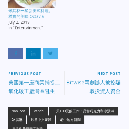
米其林一星新美式料理。
樸實的美味 Octavia
July 2, 2019
In "Entertainment"
PREVIOUS POST
NEXT POST
美國第一座商業捕捉二
Bitwise兩創辦人被控騙
氧化碳工廠灣區誕生
取投資人資金
san jose
venchi
一天100元的工作：品嘗巧克力和冰淇淋
冰淇淋
矽谷中文媒體
老中地方新聞
舊金山免費中文報紙